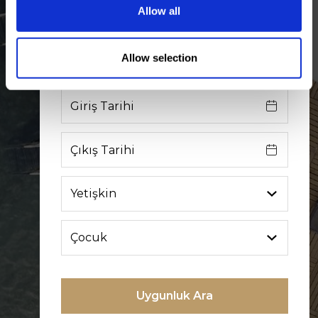
Allow all
Rezervasyon Yap!
Allow selection
Uygunluk Ara