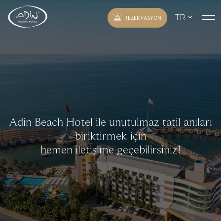
TR
REZERVASYON
EN
RU
DE
Adin Beach Hotel ile unutulmaz tatil anıları
biriktirmek için
hemen iletişime geçebilirsiniz!