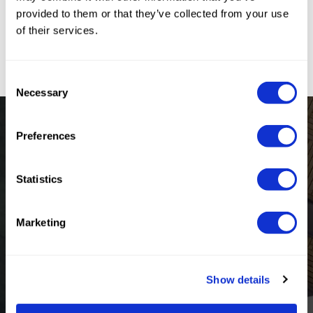
provided to them or that they’ve collected from your use
of their services.
GÖNDER
Consent
Necessary
Selection
Preferences
Statistics
Huzurun Ve Sınırsız
Hizmetin Keyfini Doyasıya
Marketing
Yaşayacağınız Yer
Show details
REZERVASYON
444 7 107